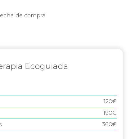
 fecha de compra.
erapia Ecoguiada
120€
190€
s
360€