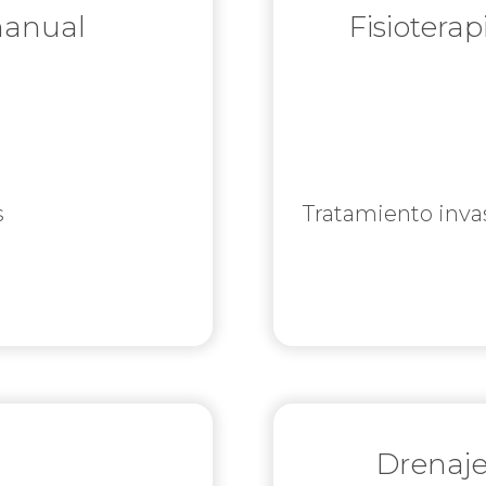
manual
Fisiotera
s
Tratamiento inva
Drenaje 