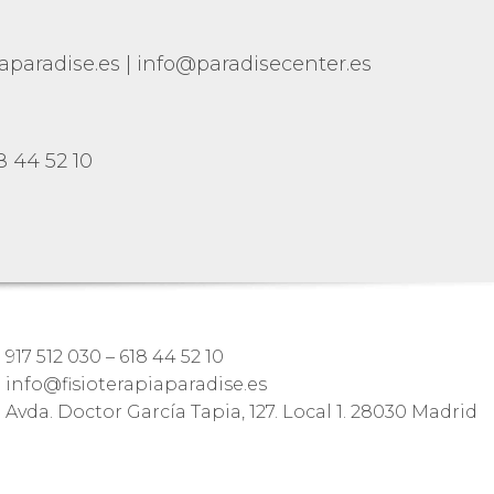
iaparadise.es | info@paradisecenter.es
8 44 52 10
917 512 030 – 618 44 52 10
info@fisioterapiaparadise.es
Avda. Doctor García Tapia, 127. Local 1. 28030 Madrid