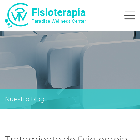
Skip
to
content
Nuestro blog
Tratamiento de fisioterapia