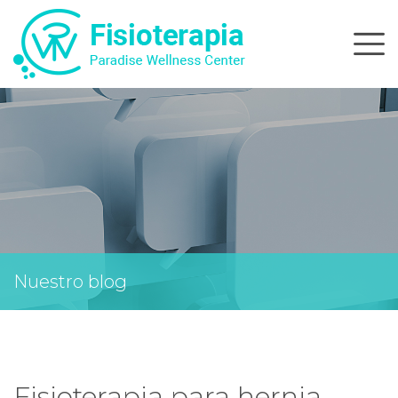
Skip
to
content
Nuestro blog
Fisioterapia para hernia