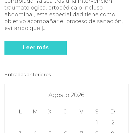
controlada. Ya sea tras una intervención
traumatológica, ortopédica o incluso
abdominal, esta especialidad tiene como
objetivo acompañar el proceso de sanación,
evitando que […]
Leer más
Navegación
Entradas anteriores
de
Agosto 2026
entradas
L
M
X
J
V
S
D
1
2