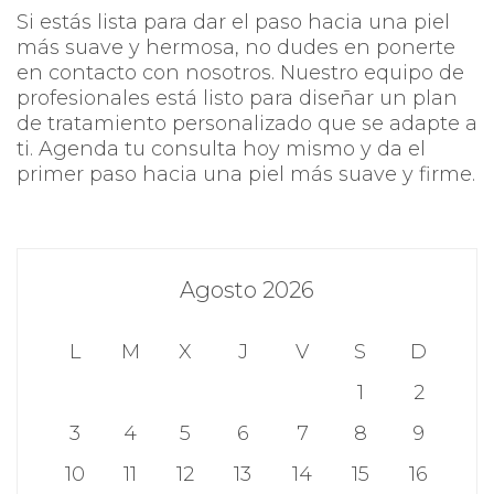
Si estás lista para dar el paso hacia una piel
más suave y hermosa, no dudes en ponerte
en contacto con nosotros. Nuestro equipo de
profesionales está listo para diseñar un plan
de tratamiento personalizado que se adapte a
ti. Agenda tu consulta hoy mismo y da el
primer paso hacia una piel más suave y firme.
Agosto 2026
L
M
X
J
V
S
D
1
2
3
4
5
6
7
8
9
10
11
12
13
14
15
16