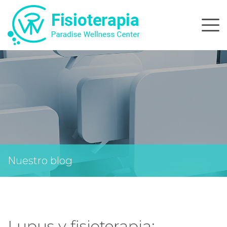
Skip
to
content
Nuestro blog
Lupus y fisioterapia: