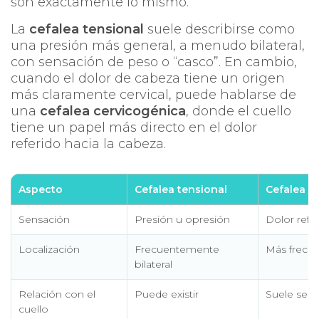
son exactamente lo mismo.
La
cefalea tensional
suele describirse como
una presión más general, a menudo bilateral,
con sensación de peso o “casco”. En cambio,
cuando el dolor de cabeza tiene un origen
más claramente cervical, puede hablarse de
una
cefalea cervicogénica
, donde el cuello
tiene un papel más directo en el dolor
referido hacia la cabeza.
Aspecto
Cefalea tensional
Cefalea c
Sensación
Presión u opresión
Dolor refe
Localización
Frecuentemente
Más frecue
bilateral
Relación con el
Puede existir
Suele ser 
cuello