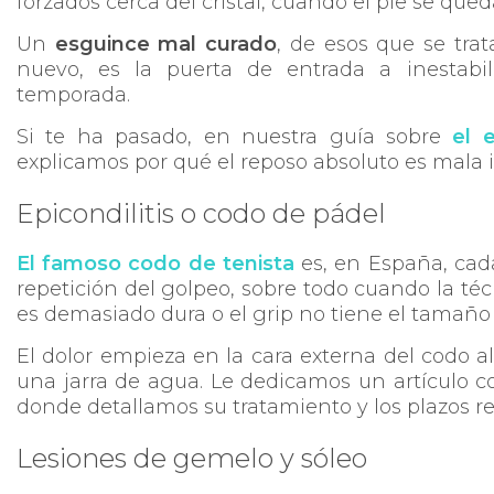
forzados cerca del cristal, cuando el pie se que
Un
esguince mal curado
, de esos que se tr
nuevo, es la puerta de entrada a inestabi
temporada.
Si te ha pasado, en nuestra guía sobre
el 
explicamos por qué el reposo absoluto es mala 
Epicondilitis o codo de pádel
El famoso codo de tenista
es, en España, ca
repetición del golpeo, sobre todo cuando la téc
es demasiado dura o el grip no tiene el tamaño 
El dolor empieza en la cara externa del codo 
una jarra de agua. Le dedicamos un artículo 
donde detallamos su tratamiento y los plazos re
Lesiones de gemelo y sóleo