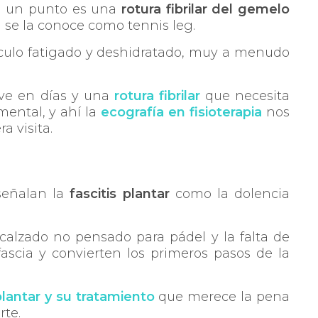
de un punto es una
rotura fibrilar del gemelo
a se la conoce como tennis leg.
culo fatigado y deshidratado, muy a menudo
lve en días y una
rotura fibrilar
que necesita
ental, y ahí la
ecografía en fisioterapia
nos
a visita.
 señalan la
fascitis plantar
como la dolencia
 calzado no pensado para pádel y la falta de
fascia y convierten los primeros pasos de la
 plantar y su tratamiento
que merece la pena
rte.