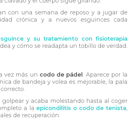
da clavado y el cuerpo sigue girando.
atan con una semana de reposo y a jugar de
lidad crónica y a nuevos esguinces cada
esguince y su tratamiento con fisioterapia
idea y cómo se readapta un tobillo de verdad.
da vez más un
codo de pádel
. Aparece por la
nica de bandeja y volea es mejorable, la pala
correcto.
al golpear y acaba molestando hasta al coger
completo a la
epicondilitis o codo de tenista
,
ales de recuperación.