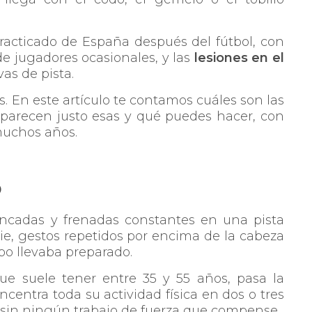
racticado de España después del fútbol, con
de jugadores ocasionales, y las
lesiones en el
as de pista.
s. En este artículo te contamos cuáles son las
aparecen justo esas y qué puedes hacer, con
 muchos años.
o
ancadas y frenadas constantes en una pista
ie, gestos repetidos por encima de la cabeza
po llevaba preparado.
ue suele tener entre 35 y 55 años, pasa la
entra toda su actividad física en dos o tres
y sin ningún trabajo de fuerza que compense.