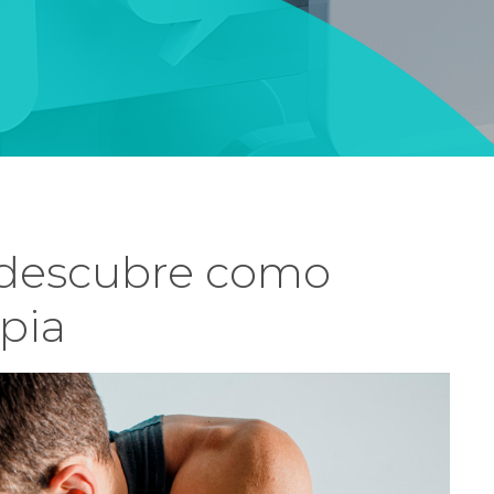
 descubre como
apia