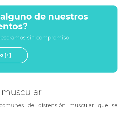
 alguno de nuestros
entos?
asesoramos sin compromiso
o [+]
n muscular
 comunes de distensión muscular que se