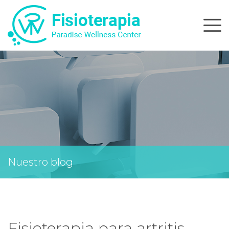
Skip
to
content
Nuestro blog
Fisioterapia para artritis,